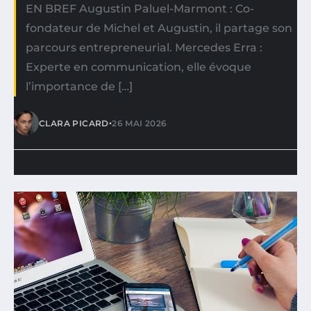
EN BREF Augustin Paluel-Marmont : Co-
fondateur de Michel et Augustin, il partage son
parcours entrepreneurial. Mercedes Erra :
Experte en communication, elle évoque
l’importance de […]
•
CLARA PICARD
26 MAI 2026