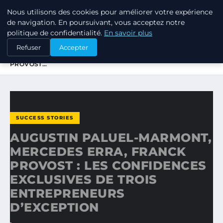
Nous utilisons des cookies pour améliorer votre expérience
TUEZ-LES TOUS
de navigation. En poursuivant, vous acceptez notre
politique de confidentialité.
En savoir plus
ACCUEIL
SUCCESS STORIES
Refuser
Accepter
AUGUSTIN PALUEL-MARMONT, MERCEDES ERRA, FRANCK
PROVOST…
SUCCESS STORIES
AUGUSTIN PALUEL-MARMONT,
MERCEDES ERRA, FRANCK
PROVOST : LES CONFIDENCES
EXCLUSIVES DE TROIS
ENTREPRENEURS
D’EXCEPTION