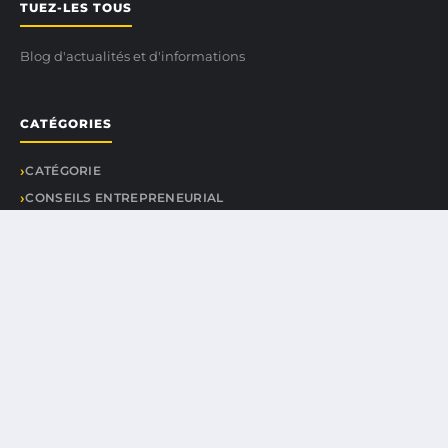
TUEZ-LES TOUS
Blog d'actualités et d'informations
CATÉGORIES
CATÉGORIE
CONSEILS ENTREPRENEURIAL
DÉVELOPPEMENT PERSONNEL
GESTION FINANCIÈRE
SUCCESS STORIES
TENDANCES DU MARCHÉ
LIENS UTILES
CONTACT