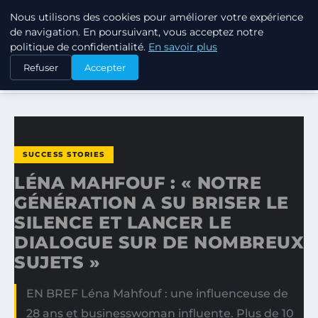
Nous utilisons des cookies pour améliorer votre expérience
TUEZ-LES TOUS
de navigation. En poursuivant, vous acceptez notre
politique de confidentialité.
En savoir plus
ACCUEIL
SUCCESS STORIES
Refuser
Accepter
LÉNA MAHFOUF : « NOTRE GÉNÉRATION A SU BRISER LE…
SUCCESS STORIES
LÉNA MAHFOUF : « NOTRE
GÉNÉRATION A SU BRISER LE
SILENCE ET LANCER LE
DIALOGUE SUR DE NOMBREUX
SUJETS »
EN BREF Léna Mahfouf : une influenceuse de
28 ans et businesswoman influente. Plus de 10