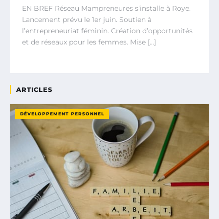
EN BREF Réseau Mampreneures s’installe à Roye.
Lancement prévu le 1er juin. Soutien à
l’entrepreneuriat féminin. Création d’opportunités
et de réseaux pour les femmes. Mise […]
ARTICLES
DÉVELOPPEMENT PERSONNEL