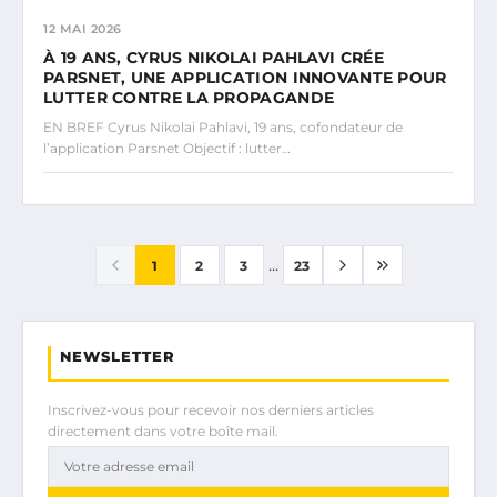
12 MAI 2026
À 19 ANS, CYRUS NIKOLAI PAHLAVI CRÉE
PARSNET, UNE APPLICATION INNOVANTE POUR
LUTTER CONTRE LA PROPAGANDE
EN BREF Cyrus Nikolai Pahlavi, 19 ans, cofondateur de
l’application Parsnet Objectif : lutter…
...
1
2
3
23
NEWSLETTER
Inscrivez-vous pour recevoir nos derniers articles
directement dans votre boîte mail.