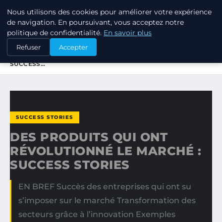
Nous utilisons des cookies pour améliorer votre expérience
TUEZ-LES TOUS
de navigation. En poursuivant, vous acceptez notre
politique de confidentialité.
En savoir plus
ACCUEIL
SUCCESS STORIES
Refuser
Accepter
DES PRODUITS QUI ONT RÉVOLUTIONNÉ LE MARCHÉ :
SUCCESS…
SUCCESS STORIES
DES PRODUITS QUI ONT
RÉVOLUTIONNÉ LE MARCHÉ :
SUCCESS STORIES
EN BREF Succès des entreprises qui ont su
s’imposer sur le marché Transformation des
secteurs grâce à l’innovation Exemples