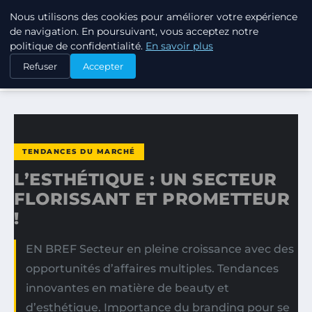
Nous utilisons des cookies pour améliorer votre expérience
TUEZ-LES TOUS
de navigation. En poursuivant, vous acceptez notre
politique de confidentialité.
En savoir plus
ACCUEIL
TENDANCES DU MARCHÉ
Refuser
Accepter
L’ESTHÉTIQUE : UN SECTEUR FLORISSANT ET PROMETTEUR !
TENDANCES DU MARCHÉ
L’ESTHÉTIQUE : UN SECTEUR
FLORISSANT ET PROMETTEUR
!
EN BREF Secteur en pleine croissance avec des
opportunités d’affaires multiples. Tendances
innovantes en matière de beauty et
d’esthétique. Importance du branding pour se