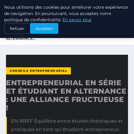
Nous utilisons des cookies pour améliorer votre expérience
TUEZ-LES TOUS
de navigation. En poursuivant, vous acceptez notre
politique de confidentialité.
En savoir plus
ACCUEIL
CONSEILS ENTREPRENEURIAL
Refuser
Accepter
ENTREPRENEURIAL EN SÉRIE ET ÉTUDIANT EN
ALTERNANCE…
CONSEILS ENTREPRENEURIAL
ENTREPRENEURIAL EN SÉRIE
ET ÉTUDIANT EN ALTERNANCE
: UNE ALLIANCE FRUCTUEUSE
!
EN BREF Équilibre entre études théoriques et
pratiques en tant qu’étudiant-entrepreneur.