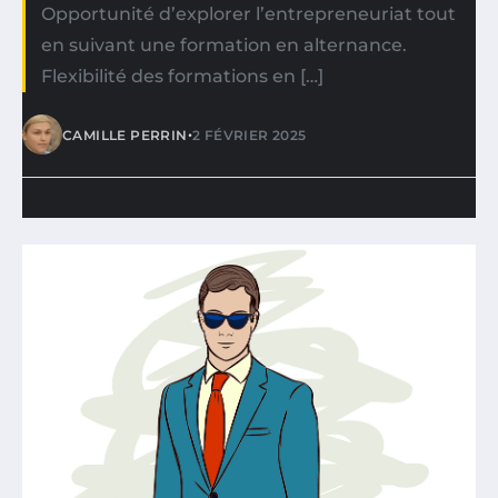
Opportunité d’explorer l’entrepreneuriat tout
en suivant une formation en alternance.
Flexibilité des formations en […]
•
CAMILLE PERRIN
2 FÉVRIER 2025