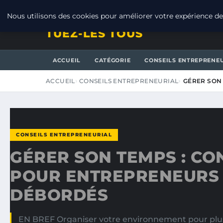
JEUDI 6 AOÛT 2026
Nous utilisons des cookies pour améliorer votre expérience de 
TUEZ-LES TOUS
ACCUEIL
CATÉGORIE
CONSEILS ENTREPRENE
ACCUEIL
CONSEILS ENTREPRENEURIAL
GÉRER SON
CONSEILS ENTREPRENEURIAL
GÉRER SON TEMPS : CO
POUR ENTREPRENEURS
DÉBORDÉS
EN BREF Organiser votre environnement pour plus d