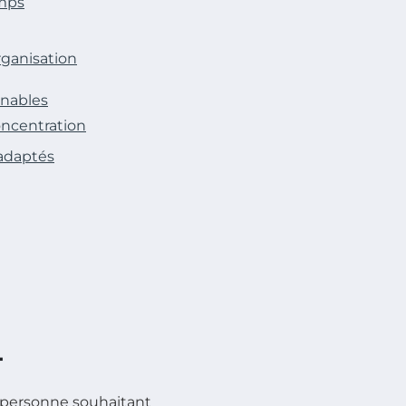
emps
rganisation
rnables
oncentration
 adaptés
T
e personne souhaitant