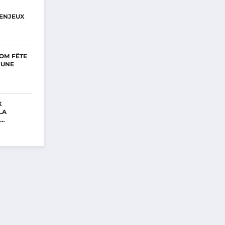
ENJEUX
OM FÊTE
’UNE
X
LA
E…