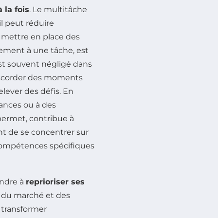
 la fois
. Le multitâche
l peut réduire
, mettre en place des
nement à une tâche, est
t souvent négligé dans
’accorder des moments
elever des défis. En
lances ou à des
 permet, contribue à
t de se concentrer sur
s compétences spécifiques
endre à
reprioriser ses
s du marché et des
t transformer