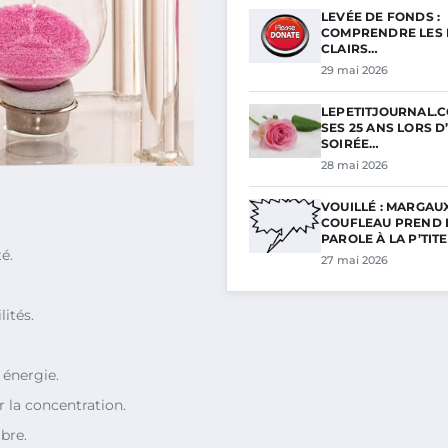
LEVÉE DE FONDS :
COMPRENDRE LES 
CLAIRS…
29 mai 2026
LEPETITJOURNAL.C
SES 25 ANS LORS D
SOIRÉE…
28 mai 2026
VOUILLÉ : MARGAU
COUFLEAU PREND 
PAROLE À LA P’TIT
é.
27 mai 2026
ités.
 énergie.
 la concentration.
bre.