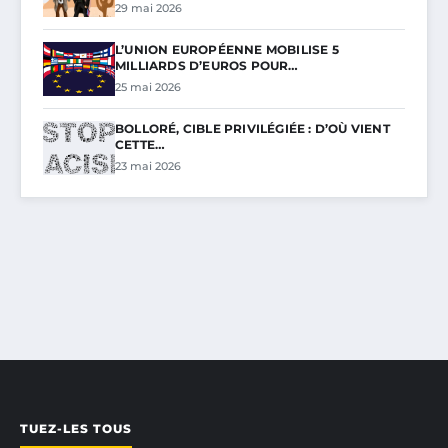
29 mai 2026
L’UNION EUROPÉENNE MOBILISE 5
MILLIARDS D’EUROS POUR…
25 mai 2026
BOLLORÉ, CIBLE PRIVILÉGIÉE : D’OÙ VIENT
CETTE…
23 mai 2026
TUEZ-LES TOUS