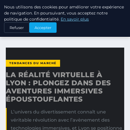
Nous utilisons des cookies pour améliorer votre expérience
TUEZ-LES TOUS
de navigation. En poursuivant, vous acceptez notre
politique de confidentialité.
En savoir plus
ACCUEIL
TENDANCES DU MARCHÉ
Refuser
Accepter
LA RÉALITÉ VIRTUELLE À LYON : PLONGEZ DANS DES…
TENDANCES DU MARCHÉ
LA RÉALITÉ VIRTUELLE À
LYON : PLONGEZ DANS DES
AVENTURES IMMERSIVES
ÉPOUSTOUFLANTES
L’univers du divertissement connaît une
véritable révolution avec l’avènement des
technologies immersives, et Lyon se positionne