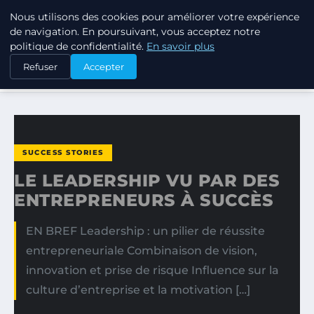
Nous utilisons des cookies pour améliorer votre expérience
TUEZ-LES TOUS
de navigation. En poursuivant, vous acceptez notre
politique de confidentialité.
En savoir plus
ACCUEIL
SUCCESS STORIES
Refuser
Accepter
LE LEADERSHIP VU PAR DES ENTREPRENEURS À SUCCÈS
SUCCESS STORIES
LE LEADERSHIP VU PAR DES
ENTREPRENEURS À SUCCÈS
EN BREF Leadership : un pilier de réussite
entrepreneuriale Combinaison de vision,
innovation et prise de risque Influence sur la
culture d’entreprise et la motivation […]