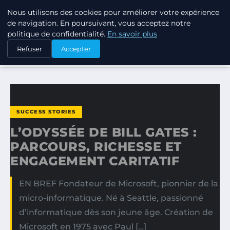
Nous utilisons des cookies pour améliorer votre expérience
TUEZ-LES TOUS
de navigation. En poursuivant, vous acceptez notre
politique de confidentialité.
En savoir plus
ACCUEIL
SUCCESS STORIES
Refuser
Accepter
L’ODYSSÉE DE BILL GATES : PARCOURS, RICHESSE ET…
SUCCESS STORIES
L’ODYSSÉE DE BILL GATES :
PARCOURS, RICHESSE ET
ENGAGEMENT CARITATIF
EN BREF Fondateur de Microsoft, pionnier de la
micro-informatique. Né à Seattle, passionné
d’informatique dès son jeune âge. Création de
Microsoft en 1975 avec Paul […]