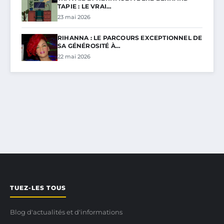
TAPIE : LE VRAI…
23 mai 2026
RIHANNA : LE PARCOURS EXCEPTIONNEL DE
SA GÉNÉROSITÉ À…
22 mai 2026
TUEZ-LES TOUS
Blog d'actualités et d'informations