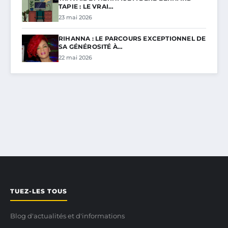
TAPIE : LE VRAI…
23 mai 2026
RIHANNA : LE PARCOURS EXCEPTIONNEL DE
SA GÉNÉROSITÉ À…
22 mai 2026
TUEZ-LES TOUS
Blog d'actualités et d'informations