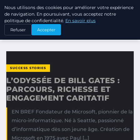
Nous utilisons des cookies pour améliorer votre expérience
TUEZ-LES TOUS
de navigation. En poursuivant, vous acceptez notre
politique de confidentialité.
En savoir plus
ACCUEIL
SUCCESS STORIES
Refuser
Accepter
L’ODYSSÉE DE BILL GATES : PARCOURS, RICHESSE ET…
SUCCESS STORIES
L’ODYSSÉE DE BILL GATES :
PARCOURS, RICHESSE ET
ENGAGEMENT CARITATIF
EN BREF Fondateur de Microsoft, pionnier de la
micro-informatique. Né à Seattle, passionné
d’informatique dès son jeune âge. Création de
Microsoft en 1975 avec Paul […]