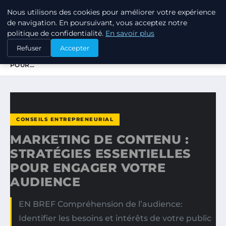
Nous utilisons des cookies pour améliorer votre expérience
TUEZ-LES TOUS
de navigation. En poursuivant, vous acceptez notre
politique de confidentialité.
En savoir plus
ACCUEIL
CONSEILS ENTREPRENEURIAL
Refuser
Accepter
MARKETING DE CONTENU : STRATÉGIES ESSENTIELLES
POUR…
CONSEILS ENTREPRENEURIAL
MARKETING DE CONTENU :
STRATÉGIES ESSENTIELLES
POUR ENGAGER VOTRE
AUDIENCE
EN BREF Compréhension de l’audience:
Identifier les besoins et intérêts de votre public