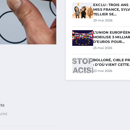
EXCLU : TROIS ANS
MISS FRANCE, SYLV
TELLIER SE…
29 mai 2026
L’UNION EUROPÉE
MOBILISE 5 MILLIA
D’EUROS POUR…
25 mai 2026
BOLLORÉ, CIBLE PR
: D’OÙ VIENT CETT
23 mai 2026
nts
rini