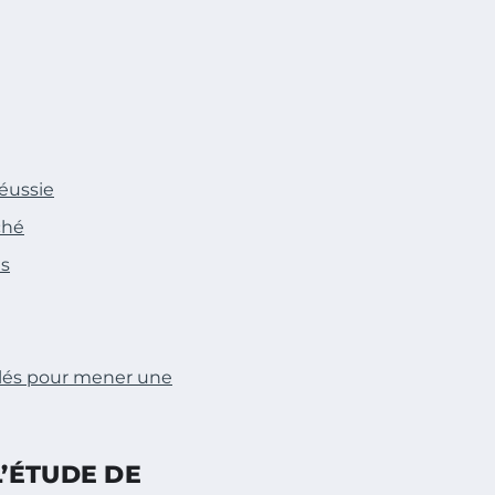
réussie
ché
es
clés pour mener une
’ÉTUDE DE