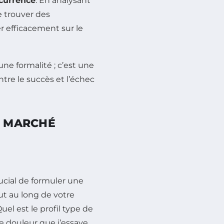
currence
. En analysant
e trouver des
r efficacement sur le
e formalité ; c’est une
ntre le succès et l’échec
E MARCHÉ
rucial de formuler une
ut au long de votre
el est le profil type de
de douleur que j’essaye