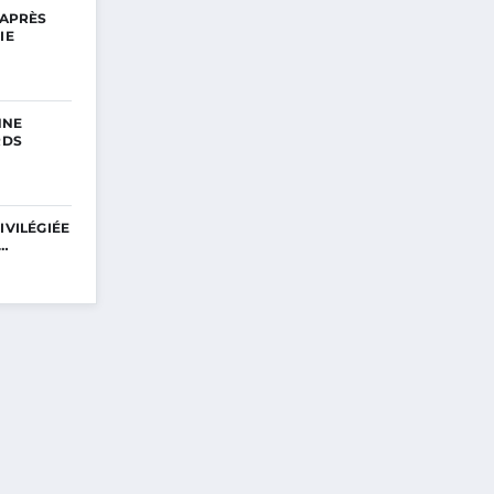
 APRÈS
IE
NNE
RDS
IVILÉGIÉE
E…