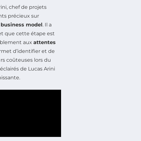
ini, chef de projets
hts précieux sur
e
business model
. Il a
et que cette étape est
itablement aux
attentes
rmet d’identifier et de
urs coûteuses lors du
éclairés de Lucas Arini
hissante.