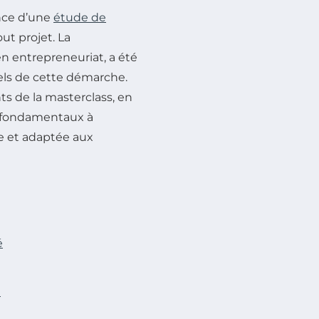
ance d’une
étude de
ut projet. La
en entrepreneuriat, a été
iels de cette démarche.
ts de la masterclass, en
s fondamentaux à
e et adaptée aux
é
e