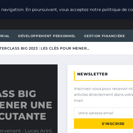
navigation. En poursuivant, vous acceptez notre politique de con
URIAL
DÉVELOPPEMENT PERSONNEL
GESTION FINANCIÈRE
TERCLASS BIG 2023 : LES CLÉS POUR MENER…
NEWSLETTER
Inscrivez-vous pour recevoir n
SS BIG
articles directement dans votr
mail.
MENER UNE
CUTANTE
S'INSCRIRE
rvenant : Lucas Arini,