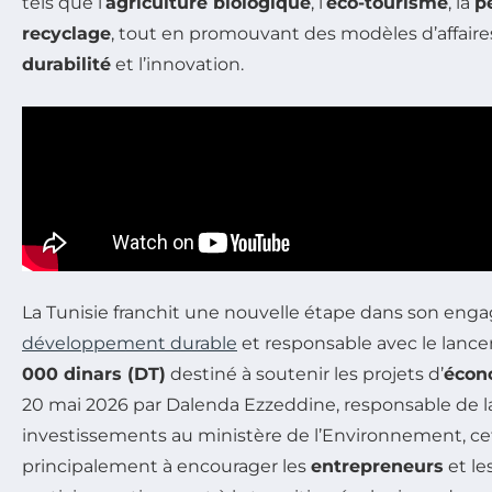
tels que l’
agriculture biologique
, l’
éco-tourisme
, la
p
recyclage
, tout en promouvant des modèles d’affaires
durabilité
et l’innovation.
La Tunisie franchit une nouvelle étape dans son en
développement durable
et responsable avec le lanc
000 dinars (DT)
destiné à soutenir les projets d’
écon
20 mai 2026 par Dalenda Ezzeddine, responsable de la
investissements au ministère de l’Environnement, cett
principalement à encourager les
entrepreneurs
et le