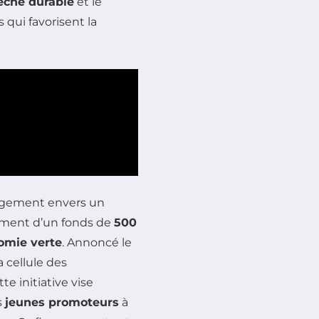
êche durable
et le
 qui favorisent la
gagement envers un
ement d’un fonds de
500
omie verte
. Annoncé le
 cellule des
e initiative vise
s
jeunes promoteurs
à