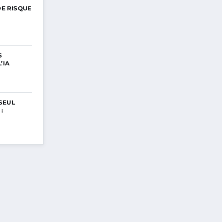
DE RISQUE
S
’IA
SEUL
: