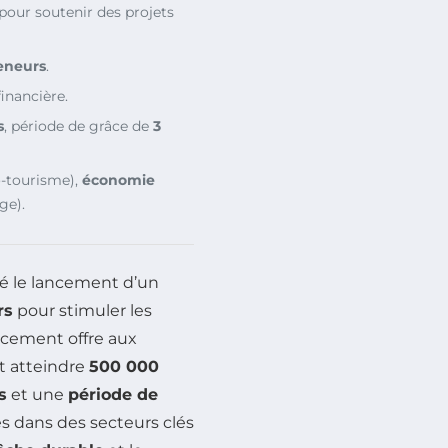
 pour soutenir des projets
eneurs
.
financière.
s
, période de grâce de
3
o-tourisme),
économie
ge).
é le lancement d’un
rs
pour stimuler les
ancement offre aux
t atteindre
500 000
s
et une
période de
ves dans des secteurs clés