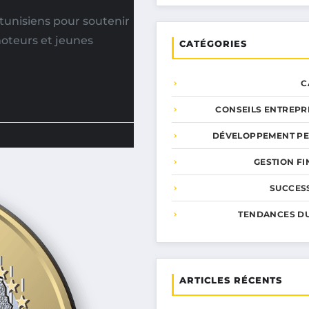
tunisiens pour soutenir
moteurs et jeunes
CATÉGORIES
C
CONSEILS ENTREPR
DÉVELOPPEMENT P
GESTION F
SUCCESS
TENDANCES D
ARTICLES RÉCENTS