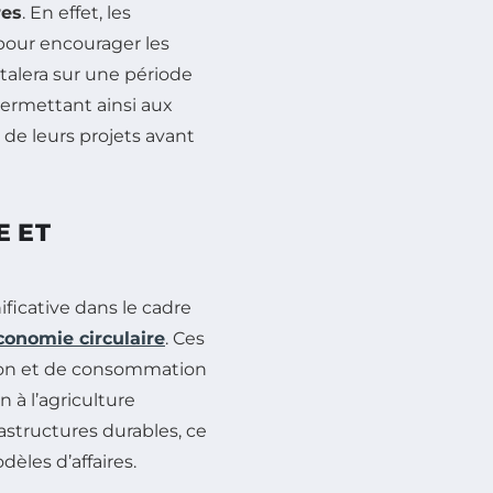
res
. En effet, les
pour encourager les
alera sur une période
permettant ainsi aux
de leurs projets avant
E ET
ficative dans le cadre
conomie circulaire
. Ces
tion et de consommation
n à l’agriculture
astructures durables, ce
èles d’affaires.