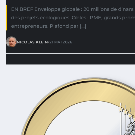
EN BREF Enveloppe globale : 20 millions de dinars 
des projets écologiques. Cibles : PME, grands pro
entrepreneurs. Plafond par […]
•
NICOLAS KLEIN
21 MAI 2026