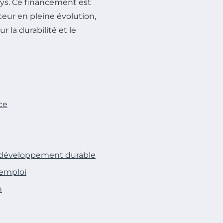
ays. Ce financement est
eur en pleine évolution,
r la durabilité et le
ce
 développement durable
’emploi
n