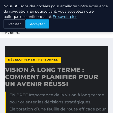
Nous utilisons des cookies pour améliorer votre expérience
TUEZ-LES TOUS
de navigation. En poursuivant, vous acceptez notre
politique de confidentialité.
En savoir plus
ACCUEIL
DÉVELOPPEMENT PERSONNEL
Refuser
Accepter
VISION À LONG TERME : COMMENT PLANIFIER POUR UN
AVENIR…
DÉVELOPPEMENT PERSONNEL
VISION À LONG TERME :
COMMENT PLANIFIER POUR
UN AVENIR RÉUSSI
EN BREF Importance de la vision à long terme
pour orienter les décisions stratégiques.
Élaboration d’une feuille de route efficace pour