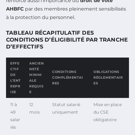
renforce aussi l’importance du
droit de vote
AHBFC
par des membres pleinement sensibilisés
à la protection du personnel.
TABLEAU RÉCAPITULATIF DES
CONDITIONS D’ÉLIGIBILITÉ PAR TRANCHE
D’EFFECTIFS
EFFE
ANCIEN
CTIF
NETÉ
CONDITIONS
OBLIGATIONS
DE
MINIM
COMPLÉMENTAI
RÉGLEMENTAIR
L’ENT
ALE
RES
ES
REPR
REQUIS
ISE
E
11 à
12
Statut salarié
Mise en place
49
mois
uniquement
du CSE
salar
obligatoire
iés