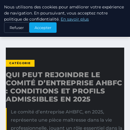
Nous utilisons des cookies pour améliorer votre expérience
TUEZ-LES TOUS
de navigation. En poursuivant, vous acceptez notre
politique de confidentialité.
En savoir plus
ACCUEIL
CATÉGORIE
Refuser
Accepter
QUI PEUT REJOINDRE LE COMITÉ D’ENTREPRISE AHBFC…
CATÉGORIE
QUI PEUT REJOINDRE LE
COMITÉ D’ENTREPRISE AHBFC
: CONDITIONS ET PROFILS
ADMISSIBLES EN 2025
Le comité d’entreprise AHBFC, en 2025,
représente une pièce maîtresse dans la vie
professionnelle, jouant un rôle essentiel dans la