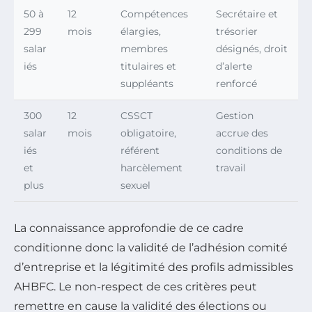
50 à
12
Compétences
Secrétaire et
299
mois
élargies,
trésorier
salar
membres
désignés, droit
iés
titulaires et
d’alerte
suppléants
renforcé
300
12
CSSCT
Gestion
salar
mois
obligatoire,
accrue des
iés
référent
conditions de
et
harcèlement
travail
plus
sexuel
La connaissance approfondie de ce cadre
conditionne donc la validité de l’adhésion comité
d’entreprise et la légitimité des profils admissibles
AHBFC. Le non-respect de ces critères peut
remettre en cause la validité des élections ou