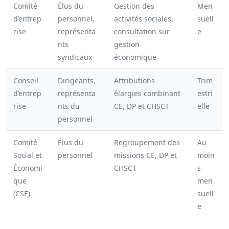
Comité
Élus du
Gestion des
Men
d’entrep
personnel,
activités sociales,
suell
rise
représenta
consultation sur
e
nts
gestion
syndicaux
économique
Conseil
Dirigeants,
Attributions
Trim
d’entrep
représenta
élargies combinant
estri
rise
nts du
CE, DP et CHSCT
elle
personnel
Comité
Élus du
Regroupement des
Au
Social et
personnel
missions CE, DP et
moin
Économi
CHSCT
s
que
men
(CSE)
suell
e