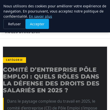
Nous utilisons des cookies pour améliorer votre expérience de
TUEZ-LES TOUS
navigation. En poursuivant, vous acceptez notre politique de
confidentialité.
En savoir plus
ACCUEIL
CATÉGORIE
Refuser
Accepter
COMITÉ D’ENTREPRISE PÔLE EMPLOI : QUELS
RÔLES DANS LA…
CATÉGORIE
COMITÉ D’ENTREPRISE PÔLE
EMPLOI : QUELS RÔLES DANS
LA DÉFENSE DES DROITS DES
SALARIÉS EN 2025 ?
Dans le paysage complexe du travail en 2025, le
comité d’entreprise (CE) de Pôle Emploi s’impose