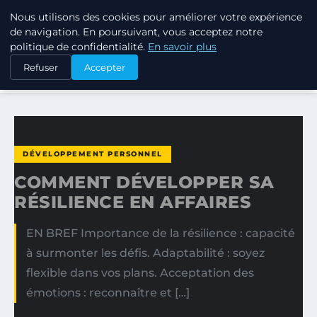
Nous utilisons des cookies pour améliorer votre expérience
TUEZ-LES TOUS
de navigation. En poursuivant, vous acceptez notre
politique de confidentialité.
En savoir plus
ACCUEIL
DÉVELOPPEMENT PERSONNEL
Refuser
Accepter
COMMENT DÉVELOPPER SA RÉSILIENCE EN AFFAIRES
DÉVELOPPEMENT PERSONNEL
COMMENT DÉVELOPPER SA
RÉSILIENCE EN AFFAIRES
EN BREF Importance de la résilience : capacité
à surmonter les défis. Adaptabilité : soyez
flexible dans vos plans. Acceptation des
émotions : reconnaître et […]