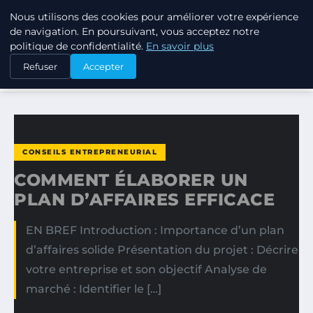
Nous utilisons des cookies pour améliorer votre expérience
TUEZ-LES TOUS
de navigation. En poursuivant, vous acceptez notre
politique de confidentialité.
En savoir plus
ACCUEIL
CONSEILS ENTREPRENEURIAL
Refuser
Accepter
COMMENT ÉLABORER UN PLAN D’AFFAIRES EFFICACE
CONSEILS ENTREPRENEURIAL
COMMENT ÉLABORER UN
PLAN D’AFFAIRES EFFICACE
EN BREF Introduction : Importance d’un plan
d’affaires solide Présentation du projet : Décrire
votre entreprise et son objectif Analyse de
marché : Identifier le […]