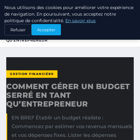
Nous utilisons des cookies pour améliorer votre expérience
TUEZ-LES TOUS
de navigation. En poursuivant, vous acceptez notre
politique de confidentialité.
En savoir plus
ACCUEIL
GESTION FINANCIÈRE
Refuser
Accepter
COMMENT GÉRER UN BUDGET SERRÉ EN TANT
QU’ENTREPRENEUR
GESTION FINANCIÈRE
COMMENT GÉRER UN BUDGET
SERRÉ EN TANT
QU’ENTREPRENEUR
EN BREF Établir un budget réaliste :
Commencez par estimer vos revenus mensuels
et vos dépenses fixes. Lister les dépenses