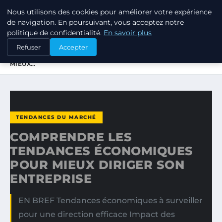
Nous utilisons des cookies pour améliorer votre expérience
TUEZ-LES TOUS
de navigation. En poursuivant, vous acceptez notre
politique de confidentialité.
En savoir plus
ACCUEIL
TENDANCES DU MARCHÉ
Refuser
Accepter
COMPRENDRE LES TENDANCES ÉCONOMIQUES POUR
MIEUX…
TENDANCES DU MARCHÉ
COMPRENDRE LES
TENDANCES ÉCONOMIQUES
POUR MIEUX DIRIGER SON
ENTREPRISE
EN BREF Tendances économiques à surveiller
pour une direction efficace Impact des