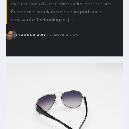
dynamiques du marché sur les entreprises
Économie circulaire et son importance
croissante Technologies […]
•
CLARA PICARD
25 JANVIER 2025