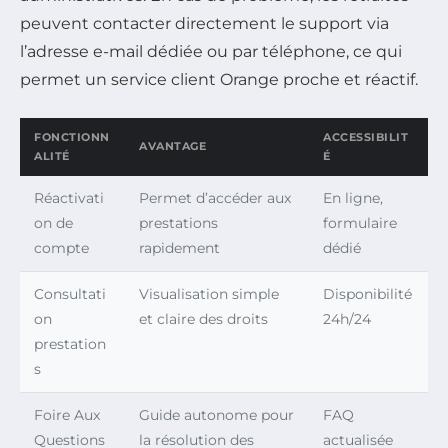
peuvent contacter directement le support via
l’adresse e-mail dédiée ou par téléphone, ce qui
permet un service client Orange proche et réactif.
FONCTIONN
ACCESSIBILIT
AVANTAGE
ALITÉ
É
Réactivati
Permet d’accéder aux
En ligne,
on de
prestations
formulaire
compte
rapidement
dédié
Consultati
Visualisation simple
Disponibilité
on
et claire des droits
24h/24
prestation
s
Foire Aux
Guide autonome pour
FAQ
Questions
la résolution des
actualisée