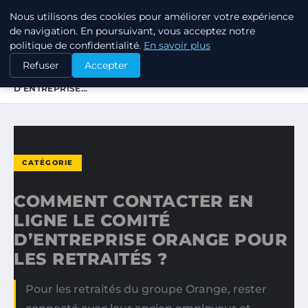
Nous utilisons des cookies pour améliorer votre expérience
TUEZ-LES TOUS
de navigation. En poursuivant, vous acceptez notre
politique de confidentialité.
En savoir plus
ACCUEIL
CATÉGORIE
Refuser
Accepter
COMMENT CONTACTER EN LIGNE LE COMITÉ
D’ENTREPRISE…
CATÉGORIE
COMMENT CONTACTER EN
LIGNE LE COMITÉ
D’ENTREPRISE ORANGE POUR
LES RETRAITÉS ?
Pour les retraités du groupe Orange, rester