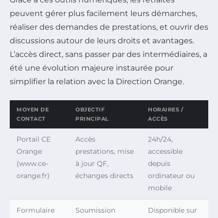
peuvent gérer plus facilement leurs démarches,
réaliser des demandes de prestations, et ouvrir des
discussions autour de leurs droits et avantages.
L’accès direct, sans passer par des intermédiaires, a
été une évolution majeure instaurée pour
simplifier la relation avec la Direction Orange.
MOYEN DE
OBJECTIF
HORAIRES /
CONTACT
PRINCIPAL
ACCÈS
Portail CE
Accès
24h/24,
Orange
prestations, mise
accessible
(www.ce-
à jour QF,
depuis
orange.fr)
échanges directs
ordinateur ou
mobile
Formulaire
Soumission
Disponible sur