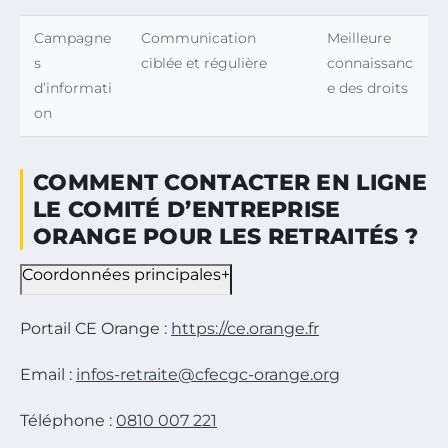
Campagne
Communication
Meilleure
s
ciblée et régulière
connaissanc
d’informati
e des droits
on
COMMENT CONTACTER EN LIGNE
LE COMITÉ D’ENTREPRISE
ORANGE POUR LES RETRAITÉS ?
Coordonnées principales
+
Portail CE Orange :
https://ce.orange.fr
Email :
infos-retraite@cfecgc-orange.org
Téléphone :
0810 007 221