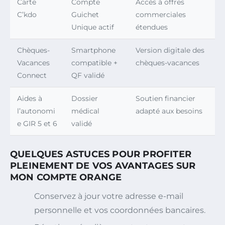
Carte
Compte
Accès à offres
C’kdo
Guichet
commerciales
Unique actif
étendues
Chèques-
Smartphone
Version digitale des
Vacances
compatible +
chèques-vacances
Connect
QF validé
Aides à
Dossier
Soutien financier
l’autonomi
médical
adapté aux besoins
e GIR 5 et 6
validé
QUELQUES ASTUCES POUR PROFITER
PLEINEMENT DE VOS AVANTAGES SUR
MON COMPTE ORANGE
Conservez à jour votre adresse e-mail
personnelle et vos coordonnées bancaires.