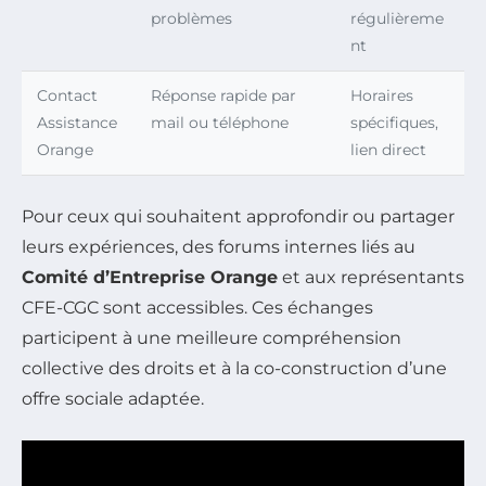
problèmes
régulièreme
nt
Contact
Réponse rapide par
Horaires
Assistance
mail ou téléphone
spécifiques,
Orange
lien direct
Pour ceux qui souhaitent approfondir ou partager
leurs expériences, des forums internes liés au
Comité d’Entreprise Orange
et aux représentants
CFE-CGC sont accessibles. Ces échanges
participent à une meilleure compréhension
collective des droits et à la co-construction d’une
offre sociale adaptée.