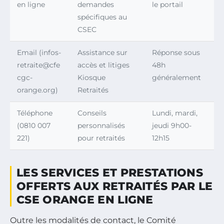
en ligne
demandes
le portail
spécifiques au
CSEC
Email (
infos-
Assistance sur
Réponse sous
retraite@cfe
accès et litiges
48h
cgc-
Kiosque
généralement
orange.org
)
Retraités
Téléphone
Conseils
Lundi, mardi,
(0810 007
personnalisés
jeudi 9h00-
221)
pour retraités
12h15
LES SERVICES ET PRESTATIONS
OFFERTS AUX RETRAITÉS PAR LE
CSE ORANGE EN LIGNE
Outre les modalités de contact, le Comité