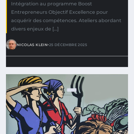
Intégration au programme Boost
Entrepreneurs Objectif Excellence pour
acquérir des compétences. Ateliers abordant
divers enjeux de […]
•
NICOLAS KLEIN
25 DÉCEMBRE 2025