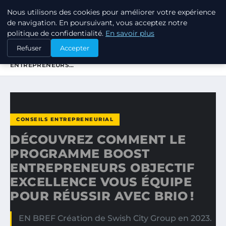
Nous utilisons des cookies pour améliorer votre expérience
TUEZ-LES TOUS
de navigation. En poursuivant, vous acceptez notre
politique de confidentialité.
En savoir plus
ACCUEIL
CONSEILS ENTREPRENEURIAL
Refuser
Accepter
DÉCOUVREZ COMMENT LE PROGRAMME BOOST
ENTREPRENEURS…
CONSEILS ENTREPRENEURIAL
DÉCOUVREZ COMMENT LE
PROGRAMME BOOST
ENTREPRENEURS OBJECTIF
EXCELLENCE VOUS ÉQUIPE
POUR RÉUSSIR AVEC BRIO !
EN BREF Création de Swish City Group en 2023.