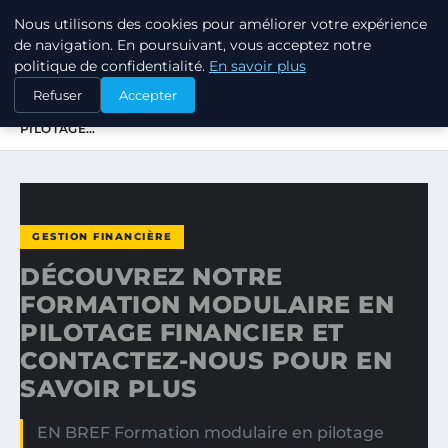
Nous utilisons des cookies pour améliorer votre expérience
TUEZ-LES TOUS
de navigation. En poursuivant, vous acceptez notre
politique de confidentialité.
En savoir plus
ACCUEIL
GESTION FINANCIÈRE
Refuser
Accepter
DÉCOUVREZ NOTRE FORMATION MODULAIRE EN
PILOTAGE…
GESTION FINANCIÈRE
DÉCOUVREZ NOTRE
FORMATION MODULAIRE EN
PILOTAGE FINANCIER ET
CONTACTEZ-NOUS POUR EN
SAVOIR PLUS
EN BREF Formation modulaire en pilotage