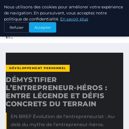
Nous utilisons des cookies pour améliorer votre expérience
TUEZ-LES TOUS
de navigation. En poursuivant, vous acceptez notre
politique de confidentialité.
En savoir plus
ACCUEIL
DÉVELOPPEMENT PERSONNEL
Refuser
Accepter
DÉMYSTIFIER L’ENTREPRENEUR-HÉROS : ENTRE LÉGENDE
ET…
DÉVELOPPEMENT PERSONNEL
DÉMYSTIFIER
L’ENTREPRENEUR-HÉROS :
ENTRE LÉGENDE ET DÉFIS
CONCRETS DU TERRAIN
EN BREF Évolution de l’entrepreneuriat : Au-
delà du mythe de l’entrepreneur-héros.