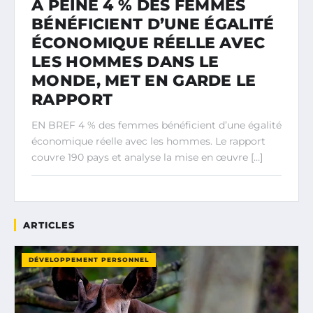
À PEINE 4 % DES FEMMES
BÉNÉFICIENT D’UNE ÉGALITÉ
ÉCONOMIQUE RÉELLE AVEC
LES HOMMES DANS LE
MONDE, MET EN GARDE LE
RAPPORT
EN BREF 4 % des femmes bénéficient d’une égalité
économique réelle avec les hommes. Le rapport
couvre 190 pays et analyse la mise en œuvre […]
ARTICLES
DÉVELOPPEMENT PERSONNEL