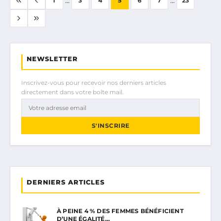
1
3
4
5
6
7
23
NEWSLETTER
Inscrivez-vous pour recevoir nos derniers articles
directement dans votre boîte mail.
S'INSCRIRE
DERNIERS ARTICLES
À PEINE 4 % DES FEMMES BÉNÉFICIENT
D’UNE ÉGALITÉ…