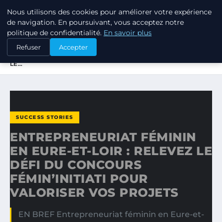
Nous utilisons des cookies pour améliorer votre expérience
TUEZ-LES TOUS
de navigation. En poursuivant, vous acceptez notre
politique de confidentialité.
En savoir plus
ACCUEIL
SUCCESS STORIES
Refuser
Accepter
ENTREPRENEURIAT FÉMININ EN EURE-ET-LOIR : RELEVEZ
LE…
SUCCESS STORIES
ENTREPRENEURIAT FÉMININ
EN EURE-ET-LOIR : RELEVEZ LE
DÉFI DU CONCOURS
FÉMIN’INITIATI POUR
VALORISER VOS PROJETS
EN BREF Entrepreneuriat féminin en Eure-et-