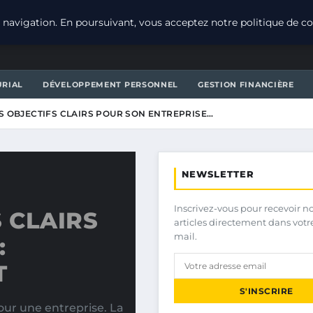
navigation. En poursuivant, vous acceptez notre politique de con
URIAL
DÉVELOPPEMENT PERSONNEL
GESTION FINANCIÈRE
S OBJECTIFS CLAIRS POUR SON ENTREPRISE…
NEWSLETTER
Inscrivez-vous pour recevoir n
 CLAIRS
articles directement dans votr
mail.
:
T
S'INSCRIRE
our une entreprise. La