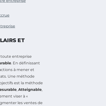
otre entreprise
ccrue
ntreprise
LAIRS ET
 toute entreprise
urable
. En définissant
 actions à mener et
ltats. Une méthode
bjectifs est la méthode
esurable
,
Atteignable
,
ement viser à «
ugmenter les ventes de