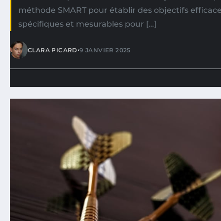
méthode SMART pour établir des objectifs efficaces
spécifiques et mesurables pour […]
•
CLARA PICARD
9 JANVIER 2025