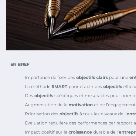
EN BREF
Importance de fixer des
objectifs clairs
pour une
en
La méthode
SMART
pour établir des
objectifs
effica
Des
objectifs
spécifiques et mesurables pour orienter 
Augmentation de la
motivation
et de l’engagement
Priorisation des
objectifs
à tous les niveaux de l’
entr
Évaluation régulière des performances par rapport 
Impact positif sur la
croissance
durable de l’
entrepr