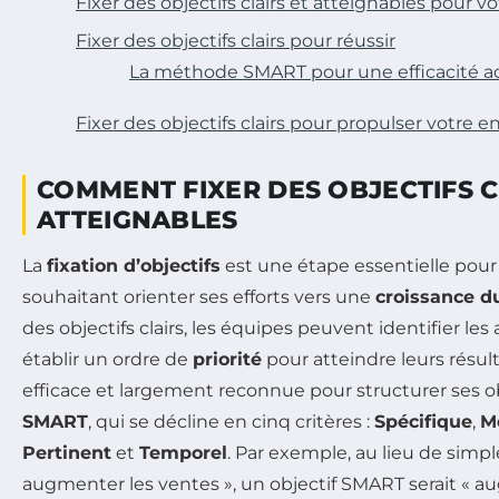
Fixer des objectifs clairs et atteignables pour v
Fixer des objectifs clairs pour réussir
La méthode SMART pour une efficacité a
Fixer des objectifs clairs pour propulser votre e
COMMENT FIXER DES OBJECTIFS C
ATTEIGNABLES
La
fixation d’objectifs
est une étape essentielle pour
souhaitant orienter ses efforts vers une
croissance d
des objectifs clairs, les équipes peuvent identifier les
établir un ordre de
priorité
pour atteindre leurs résu
efficace et largement reconnue pour structurer ses o
SMART
, qui se décline en cinq critères :
Spécifique
,
M
Pertinent
et
Temporel
. Par exemple, au lieu de simpl
augmenter les ventes », un objectif SMART serait « a