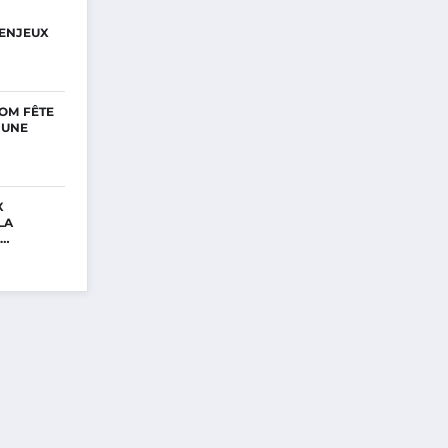
ENJEUX
OM FÊTE
’UNE
X
LA
E…