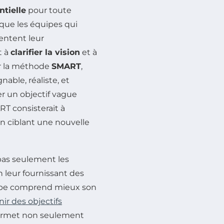
ntielle
pour toute
que les équipes qui
ntent leur
t à
clarifier la vision
et à
ur la méthode
SMART
,
nable, réaliste, et
er un objectif vague
T consisterait à
 en ciblant une nouvelle
as seulement les
n leur fournissant des
uipe comprend mieux son
nir des objectifs
 permet non seulement