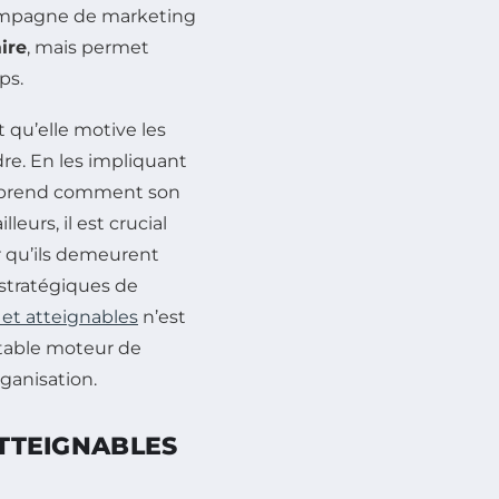
 campagne de marketing
aire
, mais permet
ps.
t qu’elle motive les
re. En les impliquant
mprend comment son
leurs, il est crucial
er qu’ils demeurent
 stratégiques de
s et atteignables
n’est
itable moteur de
ganisation.
ATTEIGNABLES