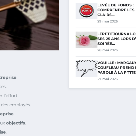
LEVÉE DE FONDS :
COMPRENDRE LES 
CLAIRS…
29 mai 2026
LEPETITJOURNAL.C
SES 25 ANS LORS D
SOIRÉE…
28 mai 2026
VOUILLÉ : MARGAU
COUFLEAU PREND 
PAROLE À LA P’TIT
treprise
.
27 mai 2026
ces.
l’effort.
 des employés.
eprise
.
aux
objectifs
.
ise
.