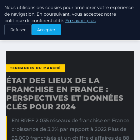
Nous utilisons des cookies pour améliorer votre expérience
TUEZ-LES TOUS
de navigation. En poursuivant, vous acceptez notre
politique de confidentialité.
En savoir plus
ACCUEIL
TENDANCES DU MARCHÉ
Refuser
Accepter
ÉTAT DES LIEUX DE LA FRANCHISE EN FRANCE…
TENDANCES DU MARCHÉ
ÉTAT DES LIEUX DE LA
FRANCHISE EN FRANCE :
PERSPECTIVES ET DONNÉES
CLÉS POUR 2024
EN BREF 2.035 réseaux de franchise en France,
croissance de 3,2% par rapport à 2022 Plus de
92.000 franchisés et un chiffre d’affaires de 88