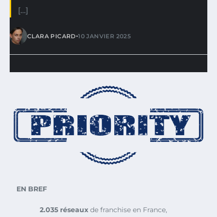
[…]
•
CLARA PICARD
10 JANVIER 2025
EN BREF
2.035 réseaux
de franchise en France,