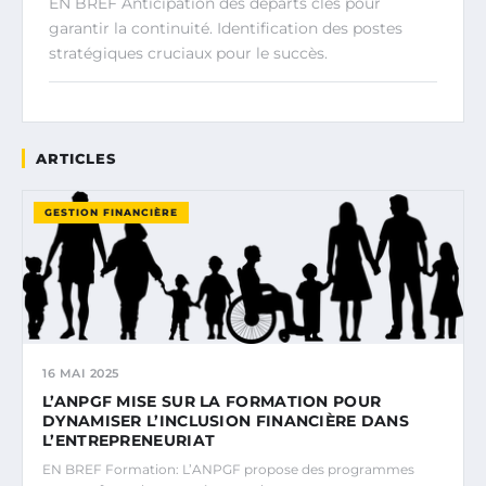
EN BREF Anticipation des départs clés pour
garantir la continuité. Identification des postes
stratégiques cruciaux pour le succès.
ARTICLES
GESTION FINANCIÈRE
16 MAI 2025
L’ANPGF MISE SUR LA FORMATION POUR
DYNAMISER L’INCLUSION FINANCIÈRE DANS
L’ENTREPRENEURIAT
EN BREF Formation: L’ANPGF propose des programmes