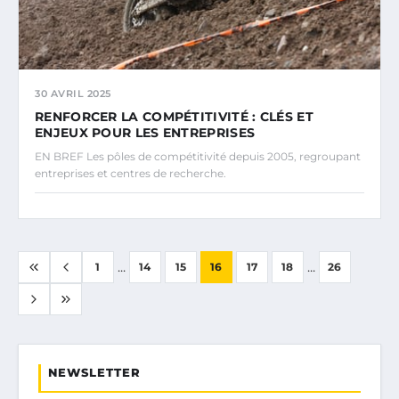
30 AVRIL 2025
RENFORCER LA COMPÉTITIVITÉ : CLÉS ET
ENJEUX POUR LES ENTREPRISES
EN BREF Les pôles de compétitivité depuis 2005, regroupant
entreprises et centres de recherche.
...
...
1
14
15
16
17
18
26
NEWSLETTER