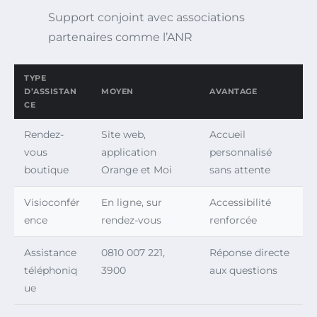
Support conjoint avec associations
partenaires comme l’ANR
TYPE
D’ASSISTAN
MOYEN
AVANTAGE
CE
Rendez-
Site web,
Accueil
vous
application
personnalisé
boutique
Orange et Moi
sans attente
Visioconfér
En ligne, sur
Accessibilité
ence
rendez-vous
renforcée
Assistance
0810 007 221,
Réponse directe
téléphoniq
3900
aux questions
ue