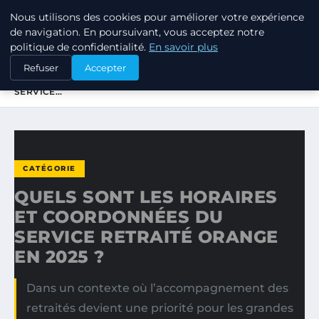
Nous utilisons des cookies pour améliorer votre expérience
TUEZ-LES TOUS
de navigation. En poursuivant, vous acceptez notre
politique de confidentialité.
En savoir plus
ACCUEIL
CATÉGORIE
Refuser
Accepter
QUELS SONT LES HORAIRES ET COORDONNÉES DU
SERVICE…
CATÉGORIE
QUELS SONT LES HORAIRES
ET COORDONNÉES DU
SERVICE RETRAITÉ ORANGE
EN 2025 ?
Dans un contexte où l’accompagnement des
retraités devient une priorité pour les grandes