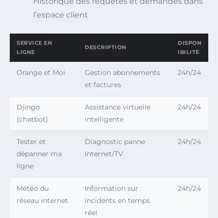
Historique des requêtes et demandes dans
l’espace client
SERVICE EN
DISPON
DESCRIPTION
LIGNE
IBILITÉ
Orange et Moi
Gestion abonnements
24h/24
et factures
Djingo
Assistance virtuelle
24h/24
(chatbot)
intelligente
Tester et
Diagnostic panne
24h/24
dépanner ma
Internet/TV
ligne
Météo du
Information sur
24h/24
réseau internet
incidents en temps
réel