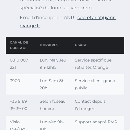
spécialisé du lundi au vendredi
Email d’inscription ANR :
secretariat@anr-
orange.fr
CANAL DE
HORAIRES
USAGE
CONTACT
0810 007
Lun, Mar, Jeu
Service spécifique
221
9h-12h15
retraités Orange
3900
Lun-Sam 8h-
Service client grand
20h
public
+33 9 69
Selon fuseau
Contact depuis
39 39 00
horaire
l’étranger
Visio
Lun-Ven 9h-
Support adapté PMR
LSF/LPC
18h