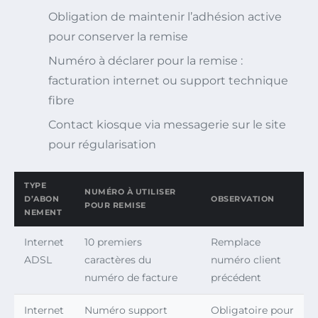
Obligation de maintenir l’adhésion active
pour conserver la remise
Numéro à déclarer pour la remise :
facturation internet ou support technique
fibre
Contact kiosque via messagerie sur le site
pour régularisation
TYPE
NUMÉRO À UTILISER
D’ABON
OBSERVATION
POUR REMISE
NEMENT
Internet
10 premiers
Remplace
ADSL
caractères du
numéro client
numéro de facture
précédent
Internet
Numéro support
Obligatoire pour