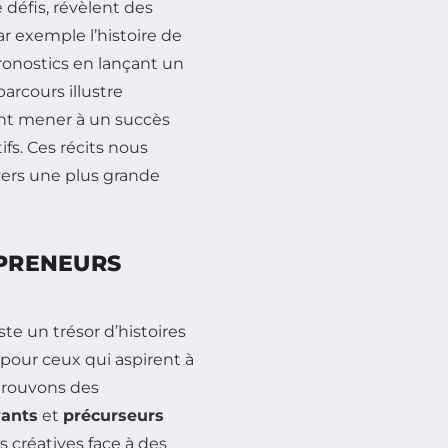
défis, révèlent des
ar exemple l’histoire de
pronostics en lançant un
arcours illustre
t mener à un succès
fs. Ces récits nous
vers une plus grande
EPRENEURS
te un trésor d’histoires
 pour ceux qui aspirent à
 trouvons des
vants
et
précurseurs
s créatives face à des