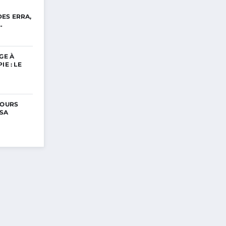
ES ERRA,
…
GE À
IE : LE
COURS
 SA