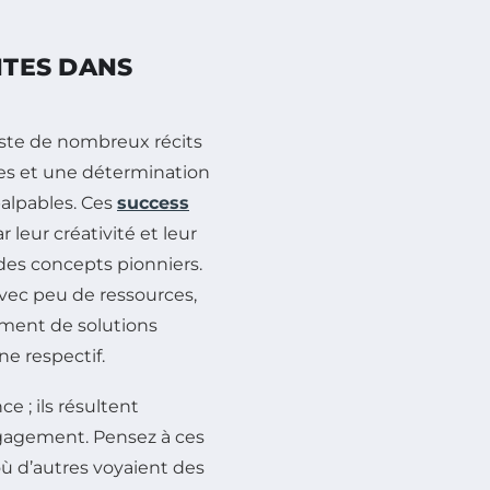
NTES DANS
iste de nombreux récits
ces et une détermination
palpables. Ces
success
leur créativité et leur
 des concepts pionniers.
vec peu de ressources,
ment de solutions
e respectif.
e ; ils résultent
gagement. Pensez à ces
où d’autres voyaient des