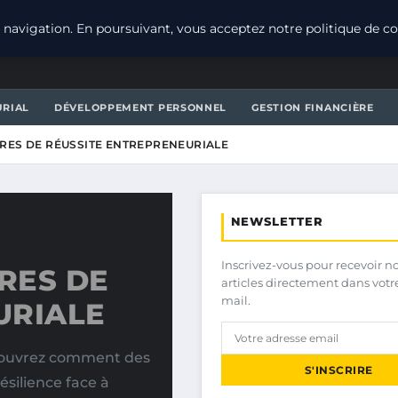
navigation. En poursuivant, vous acceptez notre politique de con
URIAL
DÉVELOPPEMENT PERSONNEL
GESTION FINANCIÈRE
OIRES DE RÉUSSITE ENTREPRENEURIALE
NEWSLETTER
Inscrivez-vous pour recevoir n
IRES DE
articles directement dans votr
mail.
URIALE
couvrez comment des
S'INSCRIRE
ésilience face à