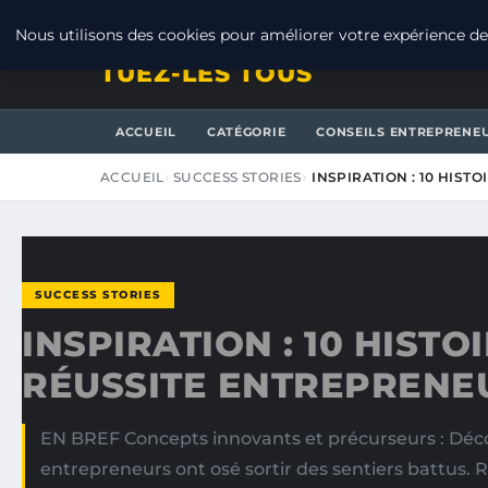
VENDREDI 7 AOÛT 2026
Nous utilisons des cookies pour améliorer votre expérience de 
TUEZ-LES TOUS
ACCUEIL
CATÉGORIE
CONSEILS ENTREPRENE
ACCUEIL
SUCCESS STORIES
INSPIRATION : 10 HIST
SUCCESS STORIES
INSPIRATION : 10 HISTO
RÉUSSITE ENTREPRENE
EN BREF Concepts innovants et précurseurs : Dé
entrepreneurs ont osé sortir des sentiers battus. R