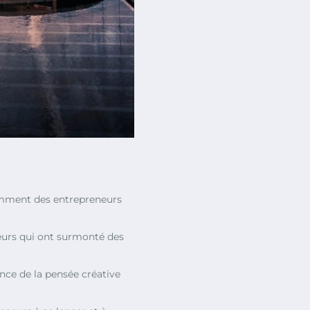
omment des entrepreneurs
neurs qui ont surmonté des
ance de la pensée créative