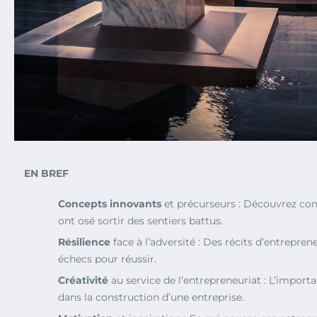
EN BREF
Concepts innovants
et précurseurs : Découvrez c
ont osé sortir des sentiers battus.
Résilience
face à l’adversité : Des récits d’entrepre
échecs pour réussir.
Créativité
au service de l’entrepreneuriat : L’import
dans la construction d’une entreprise.