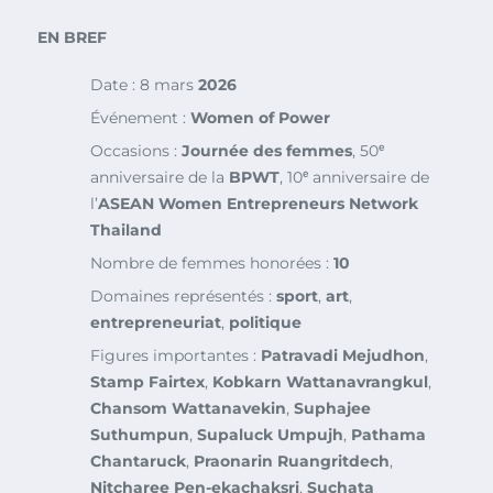
EN BREF
Date : 8 mars
2026
Événement :
Women of Power
Occasions :
Journée des femmes
, 50ᵉ
anniversaire de la
BPWT
, 10ᵉ anniversaire de
l’
ASEAN Women Entrepreneurs Network
Thailand
Nombre de femmes honorées :
10
Domaines représentés :
sport
,
art
,
entrepreneuriat
,
politique
Figures importantes :
Patravadi Mejudhon
,
Stamp Fairtex
,
Kobkarn Wattanavrangkul
,
Chansom Wattanavekin
,
Suphajee
Suthumpun
,
Supaluck Umpujh
,
Pathama
Chantaruck
,
Praonarin Ruangritdech
,
Nitcharee Pen-ekachaksri
,
Suchata