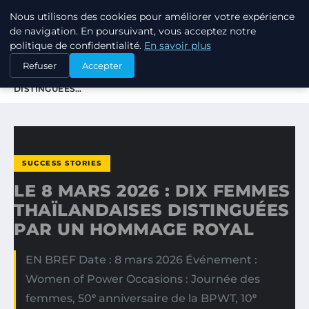
Nous utilisons des cookies pour améliorer votre expérience
TUEZ-LES TOUS
de navigation. En poursuivant, vous acceptez notre
politique de confidentialité.
En savoir plus
ACCUEIL
SUCCESS STORIES
Refuser
Accepter
LE 8 MARS 2026 : DIX FEMMES THAÏLANDAISES
DISTINGUÉES…
SUCCESS STORIES
LE 8 MARS 2026 : DIX FEMMES
THAÏLANDAISES DISTINGUÉES
PAR UN HOMMAGE ROYAL
EN BREF Date : 8 mars 2026 Événement :
Women of Power Occasions : Journée des
femmes, 50ᵉ anniversaire de la BPWT, 10ᵉ