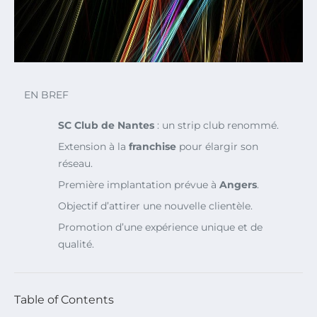
EN BREF
SC Club de Nantes
: un strip club renommé.
Extension à la
franchise
pour élargir son
réseau.
Première implantation prévue à
Angers
.
Objectif d’attirer une nouvelle clientèle.
Promotion d’une expérience unique et de
qualité.
Table of Contents