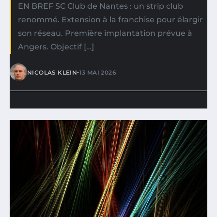
EN BREF SC Club de Nantes : un strip club
renommé. Extension à la franchise pour élargir
son réseau. Première implantation prévue à
Angers. Objectif […]
•
NICOLAS KLEIN
13 MAI 2026