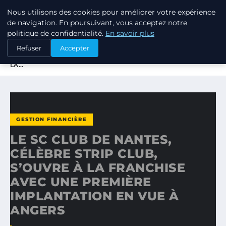
Nous utilisons des cookies pour améliorer votre expérience
TUEZ-LES TOUS
de navigation. En poursuivant, vous acceptez notre
politique de confidentialité.
En savoir plus
ACCUEIL
GESTION FINANCIÈRE
Refuser
Accepter
LE SC CLUB DE NANTES, CÉLÈBRE STRIP CLUB, S’OUVRE À
LA…
GESTION FINANCIÈRE
LE SC CLUB DE NANTES,
CÉLÈBRE STRIP CLUB,
S’OUVRE À LA FRANCHISE
AVEC UNE PREMIÈRE
IMPLANTATION EN VUE À
ANGERS