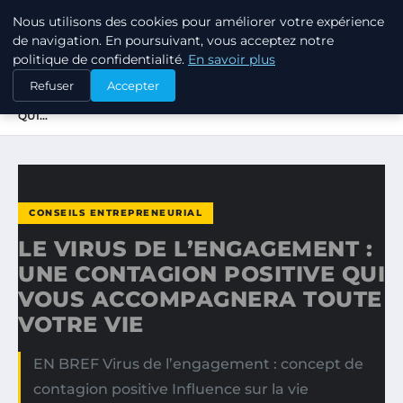
Nous utilisons des cookies pour améliorer votre expérience
TUEZ-LES TOUS
de navigation. En poursuivant, vous acceptez notre
politique de confidentialité.
En savoir plus
ACCUEIL
CONSEILS ENTREPRENEURIAL
Refuser
Accepter
LE VIRUS DE L’ENGAGEMENT : UNE CONTAGION POSITIVE
QUI…
CONSEILS ENTREPRENEURIAL
LE VIRUS DE L’ENGAGEMENT :
UNE CONTAGION POSITIVE QUI
VOUS ACCOMPAGNERA TOUTE
VOTRE VIE
EN BREF Virus de l’engagement : concept de
contagion positive Influence sur la vie