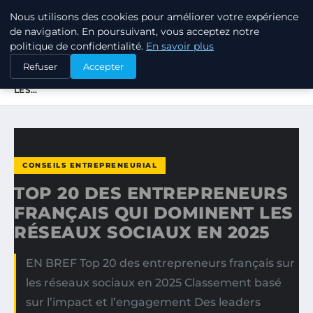
Nous utilisons des cookies pour améliorer votre expérience
TUEZ-LES TOUS
de navigation. En poursuivant, vous acceptez notre
politique de confidentialité.
En savoir plus
ACCUEIL
CONSEILS ENTREPRENEURIAL
Refuser
Accepter
TOP 20 DES ENTREPRENEURS FRANÇAIS QUI DOMINENT
LES…
CONSEILS ENTREPRENEURIAL
TOP 20 DES ENTREPRENEURS
FRANÇAIS QUI DOMINENT LES
RÉSEAUX SOCIAUX EN 2025
EN BREF Top 20 des entrepreneurs français sur
les réseaux sociaux en 2025 Classement basé
sur l’impact et l’engagement Des leaders