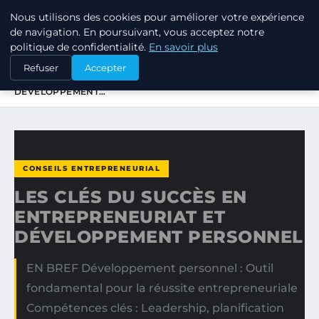
Nous utilisons des cookies pour améliorer votre expérience
TUEZ-LES TOUS
de navigation. En poursuivant, vous acceptez notre
politique de confidentialité.
En savoir plus
ACCUEIL
CONSEILS ENTREPRENEURIAL
Refuser
Accepter
LES CLÉS DU SUCCÈS EN ENTREPRENEURIAT ET
DÉVELOPPEMENT…
CONSEILS ENTREPRENEURIAL
LES CLÉS DU SUCCÈS EN
ENTREPRENEURIAT ET
DÉVELOPPEMENT PERSONNEL
EN BREF Développement personnel : Outil
fondamental pour la réussite entrepreneuriale
Compétences clés : Leadership, planification