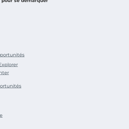
s pour se démarquer
pportunités
Explorer
nter
portunités
ce