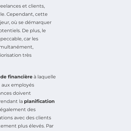
eelances et clients,
iale. Cependant, cette
jeur, où se démarquer
tentiels. De plus, le
peccable, car les
simultanément,
orisation très
ude financière
à laquelle
nt aux employés
lances doivent
 rendant la
planification
e également des
ions avec des clients
tement plus élevés. Par