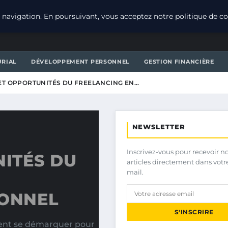
navigation. En poursuivant, vous acceptez notre politique de con
URIAL
DÉVELOPPEMENT PERSONNEL
GESTION FINANCIÈRE
 ET OPPORTUNITÉS DU FREELANCING EN…
NEWSLETTER
Inscrivez-vous pour recevoir n
NITÉS DU
articles directement dans votr
mail.
ONNEL
S'INSCRIRE
vent se démarquer pour