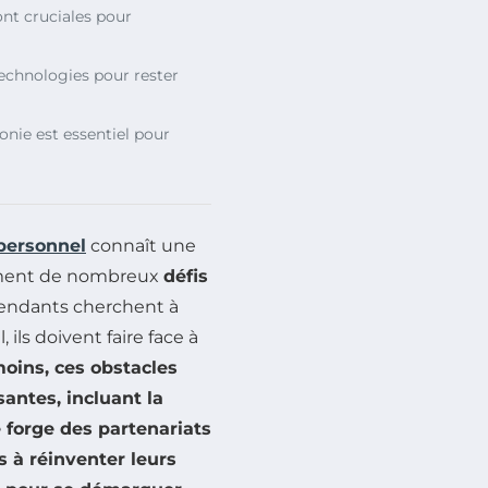
ont cruciales pour
 technologies pour rester
onie est essentiel pour
personnel
connaît une
lement de nombreux
défis
épendants cherchent à
ils doivent faire face à
oins, ces obstacles
antes, incluant la
e forge des
partenariats
s à réinventer leurs