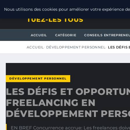
VENDREDI 7 AOÛT 2026
Nous utilisons des cookies pour améliorer votre expérience de 
TUEZ-LES TOUS
ACCUEIL
CATÉGORIE
CONSEILS ENTREPRENE
ACCUEIL
DÉVELOPPEMENT PERSONNEL
LES DÉFIS
DÉVELOPPEMENT PERSONNEL
LES DÉFIS ET OPPORTU
FREELANCING EN
DÉVELOPPEMENT PERS
EN BREF Concurrence accrue: Les freelances doi