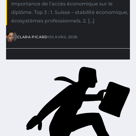
importance de l’accès économique sur le
diplôme. Top 3 : 1. Suisse – stabilité économique,
écosystèmes professionnels. 2. […]
•
CLARA PICARD
30 AVRIL 2026