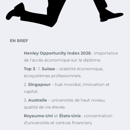
EN BREF
Henley Opportunity Index 2026
: importance
de l’accès économique sur le diplôme.
Top 3
: 1.
Suisse
– stabilité économique,
écosystèmes professionnels.
2.
Singapour
– hub mondial, innovation et
capital.
3.
Australie
– universités de haut niveau,
qualité de vie élevée.
Royaume-Uni
et
États-Unis
: concentration
d’universités et centres financiers.