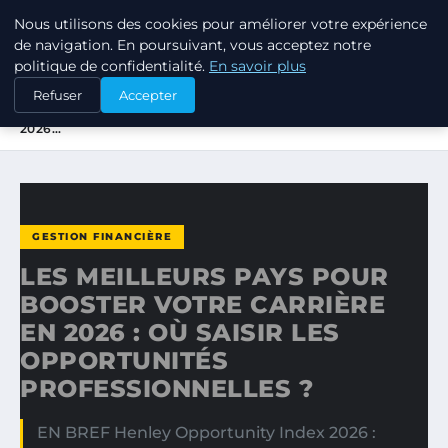
Nous utilisons des cookies pour améliorer votre expérience
TUEZ-LES TOUS
de navigation. En poursuivant, vous acceptez notre
politique de confidentialité.
En savoir plus
ACCUEIL
GESTION FINANCIÈRE
Refuser
Accepter
LES MEILLEURS PAYS POUR BOOSTER VOTRE CARRIÈRE EN
2026…
GESTION FINANCIÈRE
LES MEILLEURS PAYS POUR
BOOSTER VOTRE CARRIÈRE
EN 2026 : OÙ SAISIR LES
OPPORTUNITÉS
PROFESSIONNELLES ?
EN BREF Henley Opportunity Index 2026 :