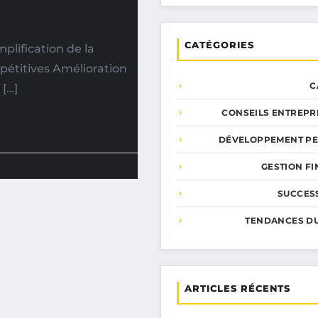
CATÉGORIES
plification de la
pétitives Amélioration
C
 […]
CONSEILS ENTREPR
DÉVELOPPEMENT P
GESTION F
SUCCESS
TENDANCES D
ARTICLES RÉCENTS