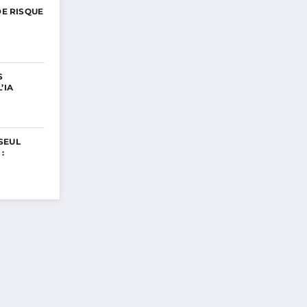
DE RISQUE
S
’IA
SEUL
: