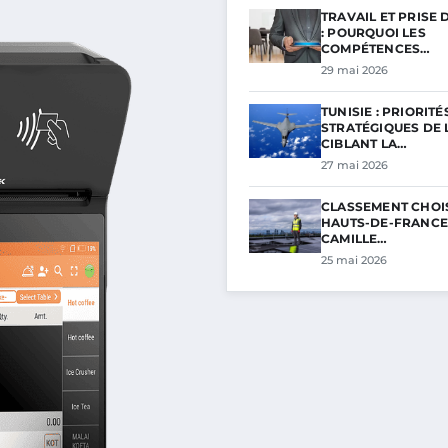
TRAVAIL ET PRISE 
: POURQUOI LES
COMPÉTENCES…
29 mai 2026
TUNISIE : PRIORITÉ
STRATÉGIQUES DE L
CIBLANT LA…
27 mai 2026
CLASSEMENT CHOI
HAUTS-DE-FRANCE 
CAMILLE…
25 mai 2026