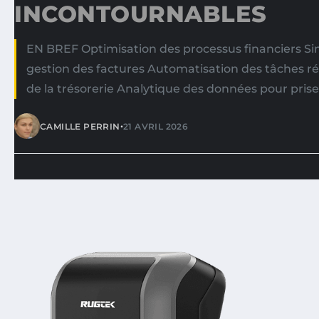
INCONTOURNABLES
EN BREF Optimisation des processus financiers Sim
gestion des factures Automatisation des tâches ré
de la trésorerie Analytique des données pour prise
•
CAMILLE PERRIN
21 AVRIL 2026