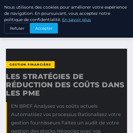
Nous utilisons des cookies pour améliorer votre expérience
TUEZ-LES TOUS
de navigation. En poursuivant, vous acceptez notre
politique de confidentialité.
En savoir plus
ACCUEIL
GESTION FINANCIÈRE
Refuser
Accepter
LES STRATÉGIES DE RÉDUCTION DES COÛTS DANS LES PME
GESTION FINANCIÈRE
LES STRATÉGIES DE
RÉDUCTION DES COÛTS DANS
LES PME
EN BREF Analysez vos coûts actuels
Automatisez vos processus Rationalisez votre
gestion fournisseurs Faites un audit de votre
gestion des stocks Négociez avec vos