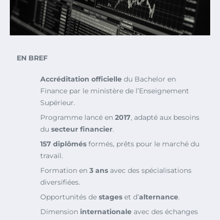
EN BREF
Accréditation officielle
du Bachelor en
Finance par le ministère de l’Enseignement
Supérieur.
Programme lancé en
2017
, adapté aux besoins
du
secteur financier
.
157 diplômés
formés, prêts pour le marché du
travail.
Formation en
3 ans
avec des spécialisations
diversifiées.
Opportunités de
stages
et d’
alternance
.
Dimension
internationale
avec des échanges