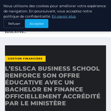
Nous utilisons des cookies pour améliorer votre expérience
TUEZ-LES TOUS
de navigation. En poursuivant, vous acceptez notre
politique de confidentialité.
En savoir plus
ACCUEIL
GESTION FINANCIÈRE
Refuser
Accepter
L’ESLSCA BUSINESS SCHOOL RENFORCE SON OFFRE
ÉDUCATIVE…
GESTION FINANCIÈRE
L’ESLSCA BUSINESS SCHOOL
RENFORCE SON OFFRE
ÉDUCATIVE AVEC UN
BACHELOR EN FINANCE
OFFICIELLEMENT ACCRÉDITÉ
PAR LE MINISTÈRE