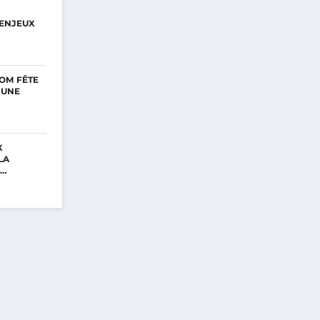
ENJEUX
OM FÊTE
’UNE
X
LA
E…