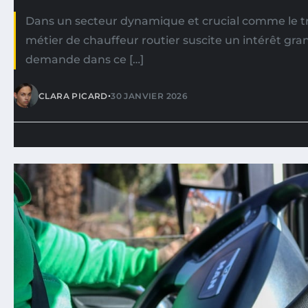
Dans un secteur dynamique et crucial comme le tra
métier de chauffeur routier suscite un intérêt gra
demande dans ce […]
•
CLARA PICARD
30 JANVIER 2026