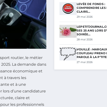
LEVÉE DE FONDS :
COMPRENDRE LES 
CLAIRS…
29 mai 2026
LEPETITJOURNAL.C
SES 25 ANS LORS D
SOIRÉE…
28 mai 2026
VOUILLÉ : MARGAU
COUFLEAU PREND 
PAROLE À LA P’TIT
ort routier, le métier
27 mai 2026
en 2025. La demande dans
issance économique et
 à travers les
tante et à une
r lors d’une candidature
cturée, claire et
pour les professionnels