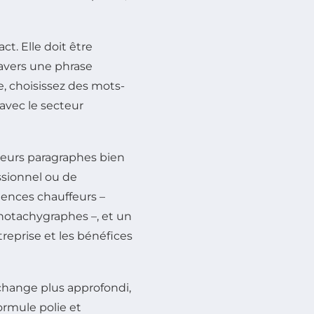
ct. Elle doit être
ravers une phrase
re, choisissez des mots-
 avec le secteur
sieurs paragraphes bien
ssionnel ou de
tences chauffeurs –
notachygraphes –, et un
reprise et les bénéfices
change plus approfondi,
ormule polie et