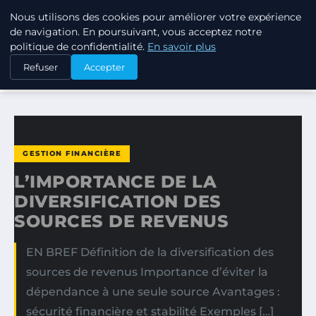
Nous utilisons des cookies pour améliorer votre expérience
TUEZ-LES TOUS
de navigation. En poursuivant, vous acceptez notre
politique de confidentialité.
En savoir plus
ACCUEIL
GESTION FINANCIÈRE
Refuser
Accepter
L’IMPORTANCE DE LA DIVERSIFICATION DES SOURCES DE…
GESTION FINANCIÈRE
L’IMPORTANCE DE LA
DIVERSIFICATION DES
SOURCES DE REVENUS
EN BREF Définition de la diversification des
sources de revenus Importance d’éviter la
dépendance à une seule source Avantages :
sécurité financière et stabilité Exemples […]