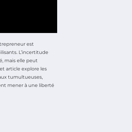
trepreneur est
lisants. L’incertitude
é, mais elle peut
t article explore les
eaux tumultueuses,
ent mener à une liberté