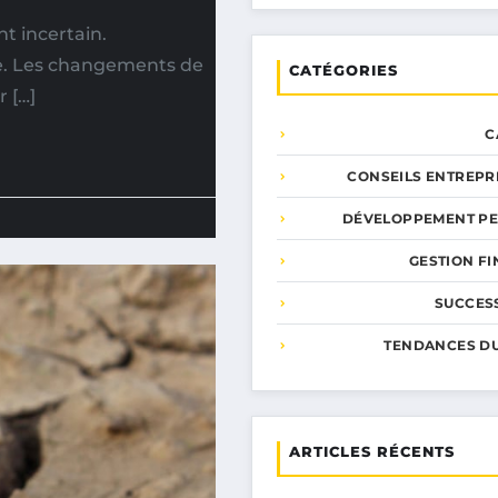
t incertain.
te. Les changements de
CATÉGORIES
r […]
C
CONSEILS ENTREPR
DÉVELOPPEMENT P
GESTION F
SUCCESS
TENDANCES D
ARTICLES RÉCENTS