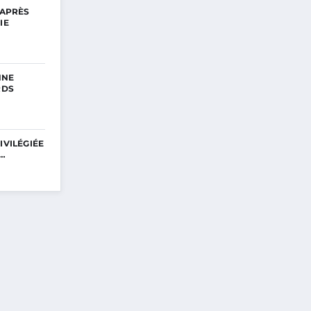
 APRÈS
IE
NNE
RDS
IVILÉGIÉE
E…