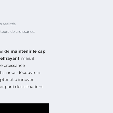
 réalités.
eurs de croissance.
iel de
maintenir le cap
r
effrayant
, mais il
e croissance
éfis, nous découvrons
ter et à innover,
er parti des situations