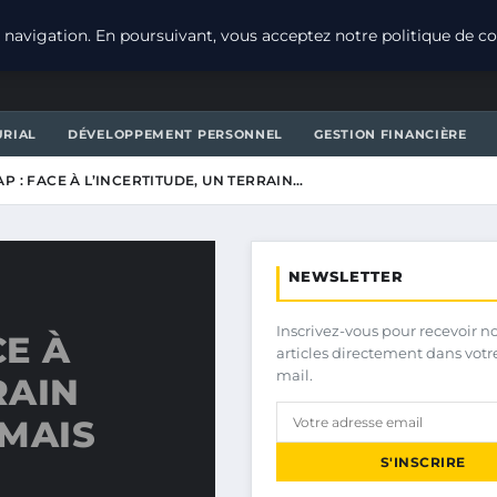
navigation. En poursuivant, vous acceptez notre politique de con
URIAL
DÉVELOPPEMENT PERSONNEL
GESTION FINANCIÈRE
P : FACE À L’INCERTITUDE, UN TERRAIN…
NEWSLETTER
Inscrivez-vous pour recevoir n
CE À
articles directement dans votr
mail.
RAIN
 MAIS
S'INSCRIRE