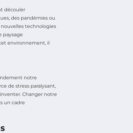
nt découler
ques, des pandémies ou
e nouvelles technologies
le paysage
cet environnement, il
grandement notre
urce de stress paralysant,
éinventer. Changer notre
ns un cadre
NS