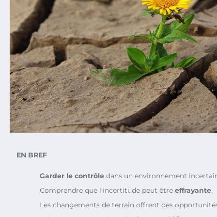
EN BREF
Garder le contrôle
dans un environnement incertain
Comprendre que l’incertitude peut être
effrayante
.
Les changements de terrain offrent des opportunité