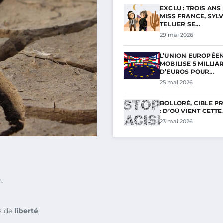
EXCLU : TROIS ANS
MISS FRANCE, SYLV
TELLIER SE…
29 mai 2026
L’UNION EUROPÉE
MOBILISE 5 MILLIA
D’EUROS POUR…
25 mai 2026
BOLLORÉ, CIBLE PR
: D’OÙ VIENT CETT
23 mai 2026
.
s de
liberté
.