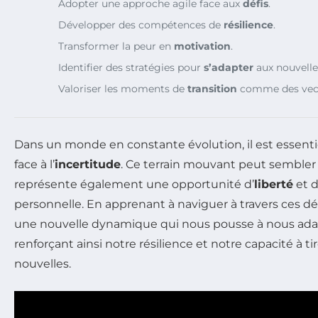
Adopter une approche agile face aux
défis
.
Développer des compétences de
résilience
.
Transformer la peur en
motivation
.
Identifier des stratégies pour
s’adapter
aux nouvelles
Valoriser les moments de
transition
comme des vect
Dans un monde en constante évolution, il est essent
face à l’
incertitude
. Ce terrain mouvant peut semble
représente également une opportunité d’
liberté
et d
personnelle. En apprenant à naviguer à travers ces d
une nouvelle dynamique qui nous pousse à nous adap
renforçant ainsi notre résilience et notre capacité à tir
nouvelles.