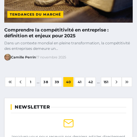
TENDANCES DU MARCHÉ
Comprendre la compétitivité en entreprise :
définition et enjeux pour 2025
Dans un contexte mondial en pleine transformation, la compétitivité
des entreprises demeure un…
Camille Perrin
17 novembre 2025
...
...
1
38
39
40
41
42
151
NEWSLETTER
Inscrivez-vous pour recevoir nos derniers articles directement