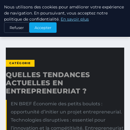
Nous utilisons des cookies pour améliorer votre expérience
TUEZ-LES TOUS
de navigation. En poursuivant, vous acceptez notre
politique de confidentialité.
En savoir plus
ACCUEIL
CATÉGORIE
Refuser
Accepter
QUELLES TENDANCES ACTUELLES EN ENTREPRENEURIAT ?
CATÉGORIE
QUELLES TENDANCES
ACTUELLES EN
ENTREPRENEURIAT ?
EN BREF Économie des petits boulots :
opportunité d’initier un projet entrepreneurial.
Technologies disruptives : essentiel pour
l’innovation et la compétitivité. Entrepreneuriat