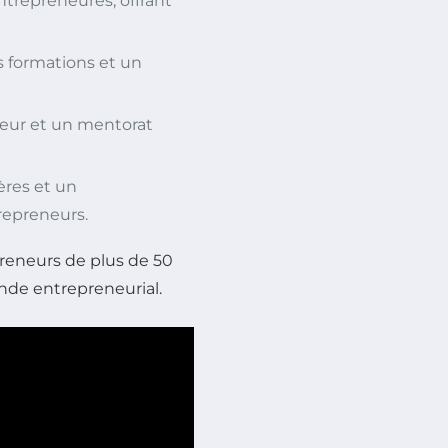
trepreneures, offrant
es formations et un
neur et un mentorat
ières et un
epreneurs.
preneurs de plus de 50
onde entrepreneurial.