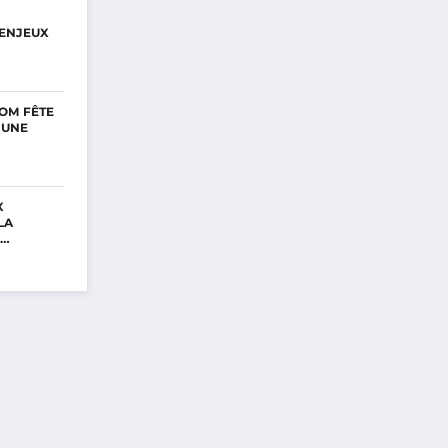
ENJEUX
OM FÊTE
’UNE
X
LA
E…