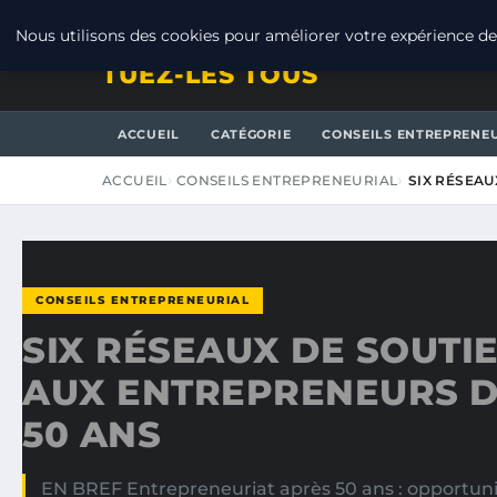
JEUDI 6 AOÛT 2026
Nous utilisons des cookies pour améliorer votre expérience de 
TUEZ-LES TOUS
ACCUEIL
CATÉGORIE
CONSEILS ENTREPRENE
ACCUEIL
CONSEILS ENTREPRENEURIAL
SIX RÉSEAU
CONSEILS ENTREPRENEURIAL
SIX RÉSEAUX DE SOUTI
AUX ENTREPRENEURS D
50 ANS
EN BREF Entrepreneuriat après 50 ans : opportunit