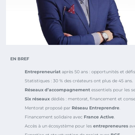
EN BREF
Entrepreneuriat
après 50 ans : opportunités et défis
Statistiques : 30 % des créateurs ont plus de 45 ans.
Réseaux d’accompagnement
essentiels pour les se
Six réseaux
dédiés : mentorat, financement et consei
Mentorat proposé par
Réseau Entreprendre
.
Financement solidaire avec
France Active
.
Accès à un écosystème pour les
entrepreneures
av
Expertise et structuration de projet avec
BGE
.