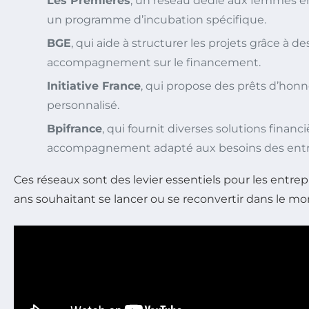
Les Premières
, un réseau dédié aux femmes en
un programme d’incubation spécifique.
BGE
, qui aide à structurer les projets grâce à d
accompagnement sur le financement.
Initiative France
, qui propose des prêts d’hon
personnalisé.
Bpifrance
, qui fournit diverses solutions financ
accompagnement adapté aux besoins des entr
Ces réseaux sont des levier essentiels pour les entre
ans souhaitant se lancer ou se reconvertir dans le m