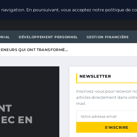
navigation. En poursuivant, vous acceptez notre politique de con
URIAL
DÉVELOPPEMENT PERSONNEL
GESTION FINANCIÈRE
PRENEURS QUI ONT TRANSFORMÉ…
NEWSLETTER
Inscrivez-vous pour recevoir n
articles directement dans votr
mail.
NT
EC EN
S'INSCRIRE