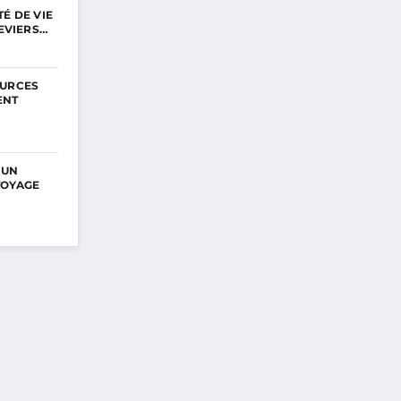
É DE VIE
LEVIERS…
OURCES
ENT
 UN
TOYAGE