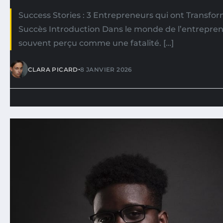
Success Stories : 3 Entrepreneurs qui ont Transfo
Succès Introduction Dans le monde de l’entreprene
souvent perçu comme une fatalité. […]
•
CLARA PICARD
8 JANVIER 2026