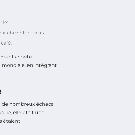
cks.
nir chez Starbucks.
café.
alement acheté
 mondiale, en intégrant
R
nnu de nombreux échecs
oque, elle était une
s étaient