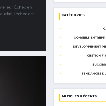
rmé leur Échec en
uriat, l’échec est
CATÉGORIES
C
CONSEILS ENTREPR
DÉVELOPPEMENT P
GESTION F
SUCCESS
TENDANCES D
ARTICLES RÉCENTS