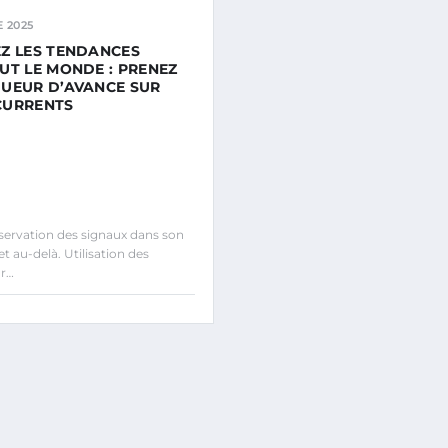
 2025
Z LES TENDANCES
UT LE MONDE : PRENEZ
UEUR D’AVANCE SUR
CURRENTS
ervation des signaux dans son
 au-delà. Utilisation des
r…