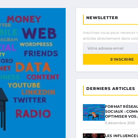
NEWSLETTER
Inscrivez-vous pour recevoir 
articles directement dans votr
S'INSCRIRE
DERNIERS ARTICLES
FORMAT RÉSEA
SOCIAUX : COM
OPTIMISER VOS
5 décembre 2025
LES INFLUENCE