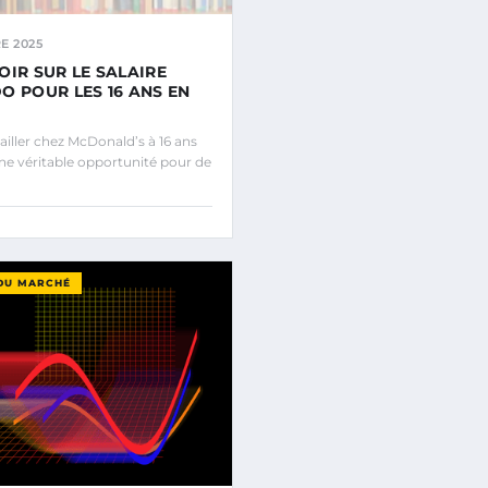
E 2025
OIR SUR LE SALAIRE
O POUR LES 16 ANS EN
ailler chez McDonald’s à 16 ans
ne véritable opportunité pour de
DU MARCHÉ