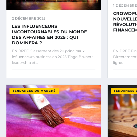
1 DÉCEMBRE
CROWDFUN
2 DÉCEMBRE 2025
NOUVELLE
RÉVOLUTI
LES INFLUENCEURS
FINANCEM
INCONTOURNABLES DU MONDE
DES AFFAIRES EN 2025 : QUI
DOMINERA ?
EN BREF Classement des 20 principaux
EN BREF Fina
influenceurs business en 2025 Tiago Brunet :
Directement 
leadership et…
ligne.
TENDANCES DU MARCHÉ
TENDANCES 