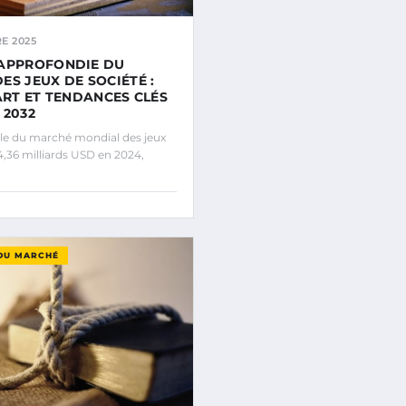
E 2025
 APPROFONDIE DU
ES JEUX DE SOCIÉTÉ :
PART ET TENDANCES CLÉS
 2032
le du marché mondial des jeux
14,36 milliards USD en 2024,
DU MARCHÉ