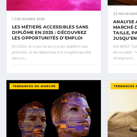
23 NOVEMBR
1 DÉCEMBRE 2025
ANALYSE
LES MÉTIERS ACCESSIBLES SANS
MARCHÉ D
DIPLÔME EN 2025 : DÉCOUVREZ
TAILLE, 
LES OPPORTUNITÉS D’EMPLOI
JUSQU’EN
En 2025, le marché du travail redéfinit ses
EN BREF Tail
priorités. Si les diplômes ont longtemps été
de société : 
perçus…
atteignant…
TENDANCES DU MARCHÉ
TENDANCES 