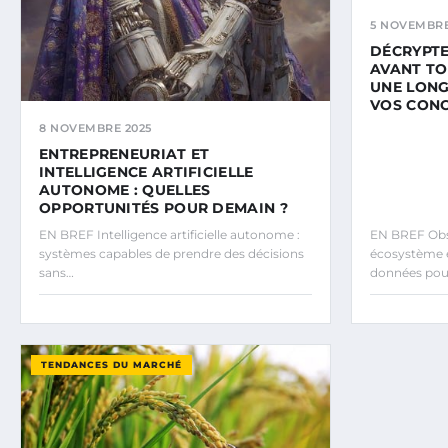
5 NOVEMBRE
DÉCRYPTE
AVANT TO
UNE LONG
VOS CON
8 NOVEMBRE 2025
ENTREPRENEURIAT ET
INTELLIGENCE ARTIFICIELLE
AUTONOME : QUELLES
OPPORTUNITÉS POUR DEMAIN ?
EN BREF Intelligence artificielle autonome :
EN BREF Obs
systèmes capables de prendre des décisions
écosystème et
sans…
données pou
TENDANCES DU MARCHÉ