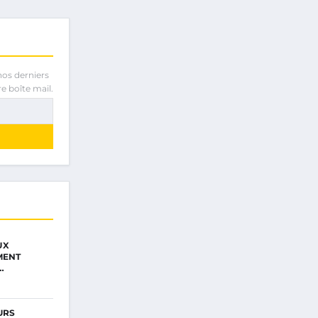
nos derniers
e boîte mail.
UX
MENT
…
URS