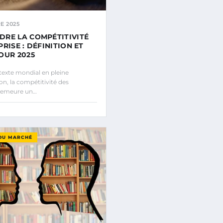
E 2025
RE LA COMPÉTITIVITÉ
RISE : DÉFINITION ET
OUR 2025
exte mondial en pleine
n, la compétitivité des
 demeure un…
DU MARCHÉ