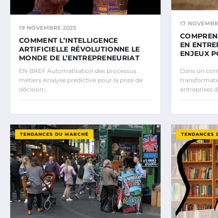
17 NOVEMBR
19 NOVEMBRE 2025
COMPREND
COMMENT L’INTELLIGENCE
EN ENTREP
ARTIFICIELLE RÉVOLUTIONNE LE
ENJEUX P
MONDE DE L’ENTREPRENEURIAT
EN BREF Automatisation des processus
Dans un cont
métiers Analyse prédictive pour la prise de
transformatio
décision…
entreprises
TENDANCES DU MARCHÉ
TENDANCES 