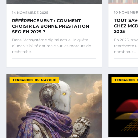
10 NOVEMBR
14 NOVEMBRE 2025
TOUT SAV
RÉFÉRENCEMENT : COMMENT
CHEZ MCD
CHOISIR LA BONNE PRESTATION
2025
SEO EN 2025 ?
Dans l’écosystème digital actuel, la quête
En 2025, trav
d’une visibilité optimale sur les moteurs de
représente u
recherche…
nombreux…
TENDANCES DU MARCHÉ
TENDANCES 